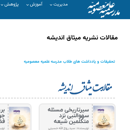
مدیریت
آموزش
پژوهش
مقالات نشريه ميثاق انديشه
تحقيقات و یادداشت های طلاب مدرسه علميه معصوميه
سیرتاریخی مسئله
بر
سهوالنبی نزد
جو
متکلمین شیعه
فض
نویسنده : سید روح الله حسینی
نویس