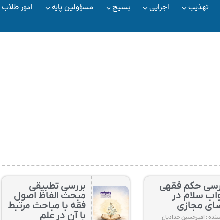
تهذیب
اجرایی
بسیج
مسؤولین پایه
امور طلاب
رسی حکم فقهی
بررسی تطبیقی
اب سلام در
مبحث الفاظ اصول
ای مجازی
فقه با مباحث مرتبط
با آن در علم
نده : امیرحسین حدادیان