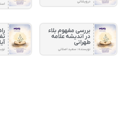
درویشانی
استا
بررسی مفهوم بلاء
را
در اندیشه علامه
تفک
طهرانی
آیا
نویسنده : سعید اصلانی
نویس