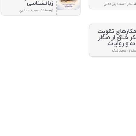
زبانشناسی
د ناظر : استاد پور مدنی
نویسنده : سعيد اصغري
هکارهای تقویت
ر خلاق از منظر
ت و روایات
نده : سجاد قدک