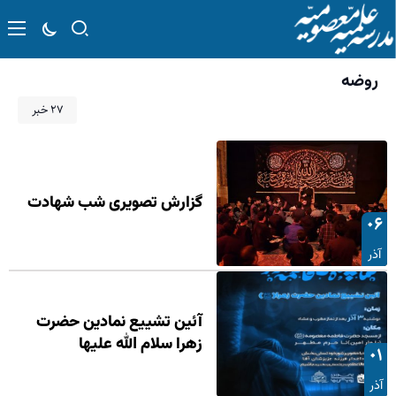
روضه
۲۷ خبر
گزارش تصویری شب شهادت
۰۶
آذر
آئین تشییع نمادین حضرت
زهرا سلام الله علیها
۰۱
آذر