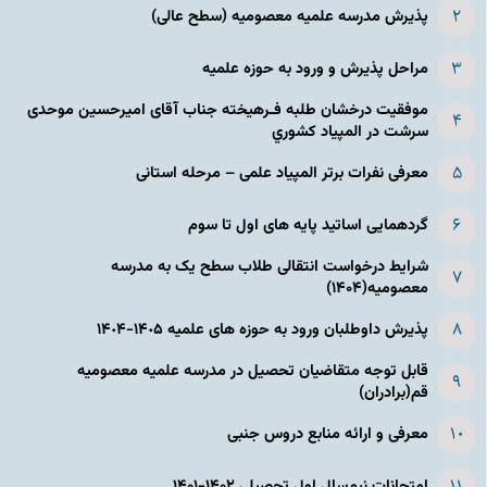
پذیرش مدرسه علمیه معصومیه‌ (سطح عالی)
مراحل پذیرش و ورود به حوزه علمیه
موفقیت درخشان طلبه فـرهیخته جناب آقای امیرحسین موحدی
سرشت در المپياد كشوري
معرفی نفرات برتر المپیاد علمی – مرحله استانی
گردهمایی اساتید پایه های اول تا سوم
شرایط درخواست انتقالی طلاب سطح یک به مدرسه
معصومیه(۱۴۰۴)
پذیرش داوطلبان ورود به حوزه های علمیه ١۴٠۵-١۴٠۴
قابل توجه متقاضیان تحصیل در مدرسه علمیه معصومیه
قم(برادران)
معرفی و ارائه منابع دروس جنبی
امتحانات نیم‌سال اول تحصیلی ۱۴۰۲-۱۴۰۱