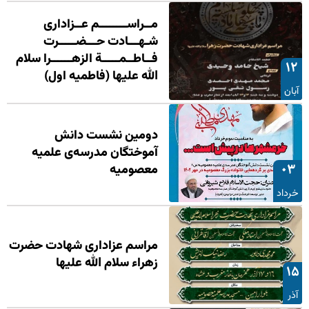
مــراســــــــم عــزاداری
شـهـــادت حـــضـــــرت
فــاطــمـــــة الزهــــــرا سلام
۱۲
الله علیها (فاطميه اول)
آبان
دومین نشست دانش
آموختگان مدرسه‌ی علمیه
۰۳
معصومیه
خرداد
مراسم عزاداری شهادت حضرت
زهراء سلام الله علیها
۱۵
آذر