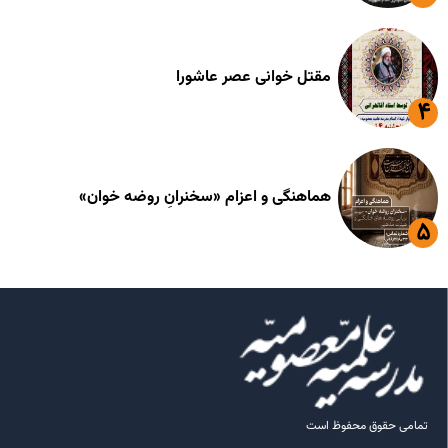
مقتل خوانی عصر عاشورا
هماهنگی و اعزام «سخنرانِ روضه خوان»
تمامی حقوق محفوظ است