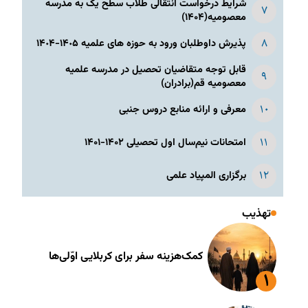
شرایط درخواست انتقالی طلاب سطح یک به مدرسه
معصومیه(۱۴۰۴)
پذیرش داوطلبان ورود به حوزه های علمیه ١۴٠۵-١۴٠۴
قابل توجه متقاضیان تحصیل در مدرسه علمیه
معصومیه قم(برادران)
معرفی و ارائه منابع دروس جنبی
امتحانات نیم‌سال اول تحصیلی ۱۴۰۲-۱۴۰۱
برگزاری المپیاد علمی
تهذیب
کمک‌هزینه سفر برای کربلایی اوّلی‌ها