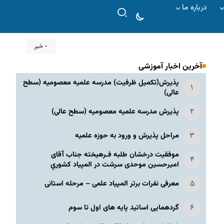
درباره ما
۰ خبر
آخرین اخبار آموزشی
پذیرش(تکمیل ظرفیت) مدرسه علمیه معصومیه‌ (سطح
عالی)
پذیرش مدرسه علمیه معصومیه‌ (سطح عالی)
مراحل پذیرش و ورود به حوزه علمیه
موفقیت درخشان طلبه فـرهیخته جناب آقای
امیرحسین موحدی سرشت در المپياد كشوري
معرفی نفرات برتر المپیاد علمی – مرحله استانی
گردهمایی اساتید پایه های اول تا سوم