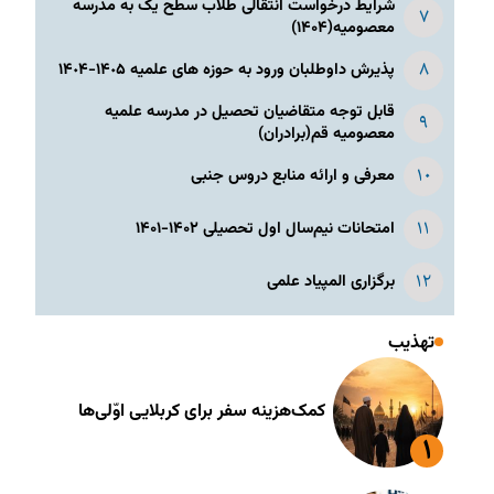
شرایط درخواست انتقالی طلاب سطح یک به مدرسه
معصومیه(۱۴۰۴)
پذیرش داوطلبان ورود به حوزه های علمیه ١۴٠۵-١۴٠۴
قابل توجه متقاضیان تحصیل در مدرسه علمیه
معصومیه قم(برادران)
معرفی و ارائه منابع دروس جنبی
امتحانات نیم‌سال اول تحصیلی ۱۴۰۲-۱۴۰۱
برگزاری المپیاد علمی
تهذیب
کمک‌هزینه سفر برای کربلایی اوّلی‌ها