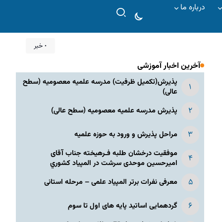
درباره ما
۰ خبر
آخرین اخبار آموزشی
پذیرش(تکمیل ظرفیت) مدرسه علمیه معصومیه‌ (سطح
عالی)
پذیرش مدرسه علمیه معصومیه‌ (سطح عالی)
مراحل پذیرش و ورود به حوزه علمیه
موفقیت درخشان طلبه فـرهیخته جناب آقای
امیرحسین موحدی سرشت در المپياد كشوري
معرفی نفرات برتر المپیاد علمی – مرحله استانی
گردهمایی اساتید پایه های اول تا سوم