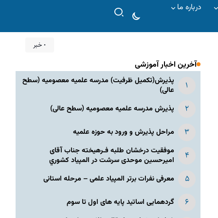
درباره ما
۰ خبر
آخرین اخبار آموزشی
پذیرش(تکمیل ظرفیت) مدرسه علمیه معصومیه‌ (سطح
عالی)
پذیرش مدرسه علمیه معصومیه‌ (سطح عالی)
مراحل پذیرش و ورود به حوزه علمیه
موفقیت درخشان طلبه فـرهیخته جناب آقای
امیرحسین موحدی سرشت در المپياد كشوري
معرفی نفرات برتر المپیاد علمی – مرحله استانی
گردهمایی اساتید پایه های اول تا سوم