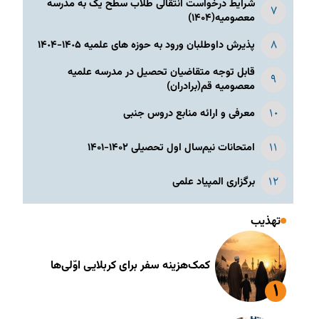
شرایط درخواست انتقالی طلاب سطح یک به مدرسه
معصومیه(۱۴۰۴)
پذیرش داوطلبان ورود به حوزه های علمیه ١۴٠۵-١۴٠۴
قابل توجه متقاضیان تحصیل در مدرسه علمیه
معصومیه قم(برادران)
معرفی و ارائه منابع دروس جنبی
امتحانات نیم‌سال اول تحصیلی ۱۴۰۲-۱۴۰۱
برگزاری المپیاد علمی
تهذیب
کمک‌هزینه سفر برای کربلایی اوّلی‌ها