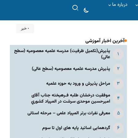
درباره ما
۰ خبر
آخرین اخبار آموزشی
پذیرش(تکمیل ظرفیت) مدرسه علمیه معصومیه‌ (سطح
عالی)
پذیرش مدرسه علمیه معصومیه‌ (سطح عالی)
مراحل پذیرش و ورود به حوزه علمیه
موفقیت درخشان طلبه فـرهیخته جناب آقای
امیرحسین موحدی سرشت در المپياد كشوري
معرفی نفرات برتر المپیاد علمی – مرحله استانی
گردهمایی اساتید پایه های اول تا سوم