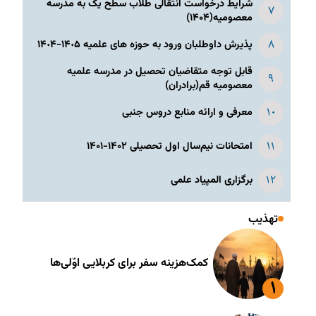
شرایط درخواست انتقالی طلاب سطح یک به مدرسه
معصومیه(۱۴۰۴)
پذیرش داوطلبان ورود به حوزه های علمیه ١۴٠۵-١۴٠۴
قابل توجه متقاضیان تحصیل در مدرسه علمیه
معصومیه قم(برادران)
معرفی و ارائه منابع دروس جنبی
امتحانات نیم‌سال اول تحصیلی ۱۴۰۲-۱۴۰۱
برگزاری المپیاد علمی
تهذیب
کمک‌هزینه سفر برای کربلایی اوّلی‌ها