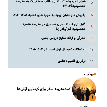
شرایط درخواست انتقالی طلاب سطح یک به مدرسه
معصومیه(۱۴۰۴)
پذیرش داوطلبان ورود به حوزه های علمیه ١۴٠۵-١۴٠۴
قابل توجه متقاضیان تحصیل در مدرسه علمیه
معصومیه قم(برادران)
معرفی و ارائه منابع دروس جنبی
امتحانات نیم‌سال اول تحصیلی ۱۴۰۲-۱۴۰۱
برگزاری المپیاد علمی
تهذیب
کمک‌هزینه سفر برای کربلایی اوّلی‌ها