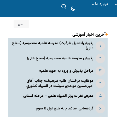
درباره ما
۰ خبر
آخرین اخبار آموزشی
پذیرش(تکمیل ظرفیت) مدرسه علمیه معصومیه‌ (سطح
عالی)
پذیرش مدرسه علمیه معصومیه‌ (سطح عالی)
مراحل پذیرش و ورود به حوزه علمیه
موفقیت درخشان طلبه فـرهیخته جناب آقای
امیرحسین موحدی سرشت در المپياد كشوري
معرفی نفرات برتر المپیاد علمی – مرحله استانی
گردهمایی اساتید پایه های اول تا سوم