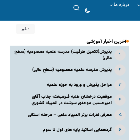
درباره ما
۰ خبر
آخرین اخبار آموزشی
پذیرش(تکمیل ظرفیت) مدرسه علمیه معصومیه‌ (سطح
عالی)
پذیرش مدرسه علمیه معصومیه‌ (سطح عالی)
مراحل پذیرش و ورود به حوزه علمیه
موفقیت درخشان طلبه فـرهیخته جناب آقای
امیرحسین موحدی سرشت در المپياد كشوري
معرفی نفرات برتر المپیاد علمی – مرحله استانی
گردهمایی اساتید پایه های اول تا سوم