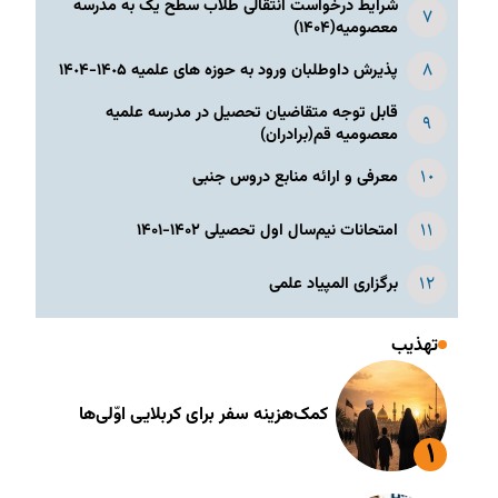
شرایط درخواست انتقالی طلاب سطح یک به مدرسه
معصومیه(۱۴۰۴)
پذیرش داوطلبان ورود به حوزه های علمیه ١۴٠۵-١۴٠۴
قابل توجه متقاضیان تحصیل در مدرسه علمیه
معصومیه قم(برادران)
معرفی و ارائه منابع دروس جنبی
امتحانات نیم‌سال اول تحصیلی ۱۴۰۲-۱۴۰۱
برگزاری المپیاد علمی
تهذیب
کمک‌هزینه سفر برای کربلایی اوّلی‌ها