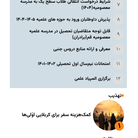
شرایط درخواست انتقالی طلاب سطح یک به مدرسه
معصومیه(۱۴۰۴)
پذیرش داوطلبان ورود به حوزه های علمیه ١۴٠۵-١۴٠۴
قابل توجه متقاضیان تحصیل در مدرسه علمیه
معصومیه قم(برادران)
معرفی و ارائه منابع دروس جنبی
امتحانات نیم‌سال اول تحصیلی ۱۴۰۲-۱۴۰۱
برگزاری المپیاد علمی
تهذیب
کمک‌هزینه سفر برای کربلایی اوّلی‌ها