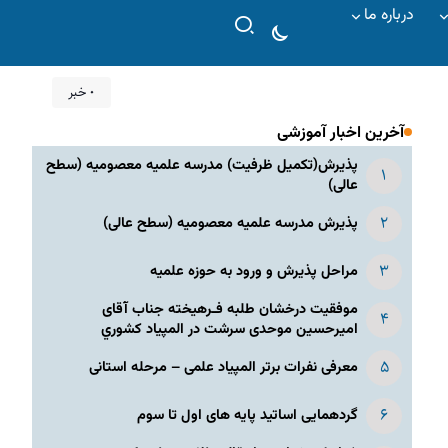
درباره ما
۰ خبر
آخرین اخبار آموزشی
پذیرش(تکمیل ظرفیت) مدرسه علمیه معصومیه‌ (سطح
عالی)
پذیرش مدرسه علمیه معصومیه‌ (سطح عالی)
مراحل پذیرش و ورود به حوزه علمیه
موفقیت درخشان طلبه فـرهیخته جناب آقای
امیرحسین موحدی سرشت در المپياد كشوري
معرفی نفرات برتر المپیاد علمی – مرحله استانی
گردهمایی اساتید پایه های اول تا سوم