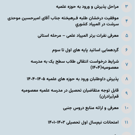
مراحل پذیرش و ورود به حوزه علمیه
موفقیت درخشان طلبه فـرهیخته جناب آقای امیرحسین موحدی
سرشت در المپياد كشوري
معرفی نفرات برتر المپیاد علمی – مرحله استانی
گردهمایی اساتید پایه های اول تا سوم
شرایط درخواست انتقالی طلاب سطح یک به مدرسه
معصومیه(۱۴۰۴)
پذیرش داوطلبان ورود به حوزه های علمیه ١۴٠۵-١۴٠۴
قابل توجه متقاضیان تحصیل در مدرسه علمیه معصومیه
قم(برادران)
معرفی و ارائه منابع دروس جنبی
امتحانات نیم‌سال اول تحصیلی ۱۴۰۲-۱۴۰۱