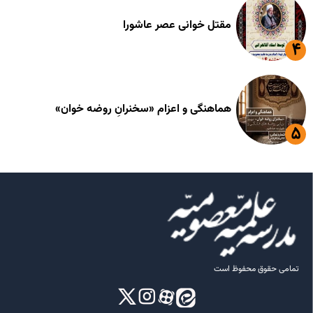
مقتل خوانی عصر عاشورا
هماهنگی و اعزام «سخنرانِ روضه خوان»
تمامی حقوق محفوظ است