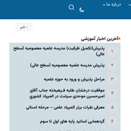
درباره ما
۰ خبر
آخرین اخبار آموزشی
پذیرش(تکمیل ظرفیت) مدرسه علمیه معصومیه‌ (سطح
عالی)
پذیرش مدرسه علمیه معصومیه‌ (سطح عالی)
مراحل پذیرش و ورود به حوزه علمیه
موفقیت درخشان طلبه فـرهیخته جناب آقای
امیرحسین موحدی سرشت در المپياد كشوري
معرفی نفرات برتر المپیاد علمی – مرحله استانی
گردهمایی اساتید پایه های اول تا سوم