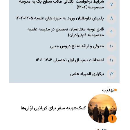
شرایط درخواست انتقالی طلاب سطح یک به مدرسه
معصومیه(۱۴۰۴)
پذیرش داوطلبان ورود به حوزه های علمیه ١۴٠۵-١۴٠۴
قابل توجه متقاضیان تحصیل در مدرسه علمیه
معصومیه قم(برادران)
معرفی و ارائه منابع دروس جنبی
امتحانات نیم‌سال اول تحصیلی ۱۴۰۲-۱۴۰۱
برگزاری المپیاد علمی
تهذیب
کمک‌هزینه سفر برای کربلایی اوّلی‌ها