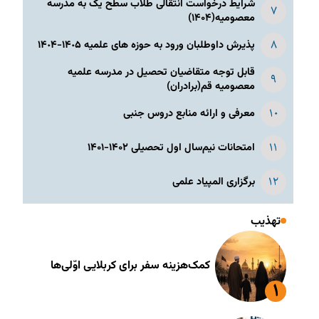
شرایط درخواست انتقالی طلاب سطح یک به مدرسه
معصومیه(۱۴۰۴)
پذیرش داوطلبان ورود به حوزه های علمیه ١۴٠۵-١۴٠۴
قابل توجه متقاضیان تحصیل در مدرسه علمیه
معصومیه قم(برادران)
معرفی و ارائه منابع دروس جنبی
امتحانات نیم‌سال اول تحصیلی ۱۴۰۲-۱۴۰۱
برگزاری المپیاد علمی
تهذیب
کمک‌هزینه سفر برای کربلایی اوّلی‌ها