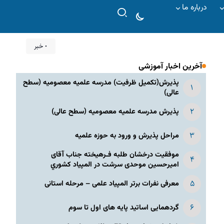
درباره ما
۰ خبر
آخرین اخبار آموزشی
پذیرش(تکمیل ظرفیت) مدرسه علمیه معصومیه‌ (سطح
عالی)
پذیرش مدرسه علمیه معصومیه‌ (سطح عالی)
مراحل پذیرش و ورود به حوزه علمیه
موفقیت درخشان طلبه فـرهیخته جناب آقای
امیرحسین موحدی سرشت در المپياد كشوري
معرفی نفرات برتر المپیاد علمی – مرحله استانی
گردهمایی اساتید پایه های اول تا سوم