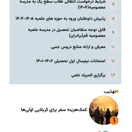
شرایط درخواست انتقالی طلاب سطح یک به مدرسه
معصومیه(۱۴۰۴)
پذیرش داوطلبان ورود به حوزه های علمیه ١۴٠۵-١۴٠۴
قابل توجه متقاضیان تحصیل در مدرسه علمیه
معصومیه قم(برادران)
معرفی و ارائه منابع دروس جنبی
امتحانات نیم‌سال اول تحصیلی ۱۴۰۲-۱۴۰۱
برگزاری المپیاد علمی
تهذیب
کمک‌هزینه سفر برای کربلایی اوّلی‌ها