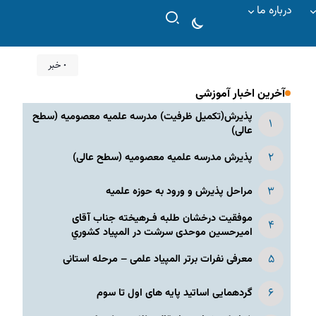
درباره ما
۰ خبر
آخرین اخبار آموزشی
پذیرش(تکمیل ظرفیت) مدرسه علمیه معصومیه‌ (سطح
عالی)
پذیرش مدرسه علمیه معصومیه‌ (سطح عالی)
مراحل پذیرش و ورود به حوزه علمیه
موفقیت درخشان طلبه فـرهیخته جناب آقای
امیرحسین موحدی سرشت در المپياد كشوري
معرفی نفرات برتر المپیاد علمی – مرحله استانی
گردهمایی اساتید پایه های اول تا سوم