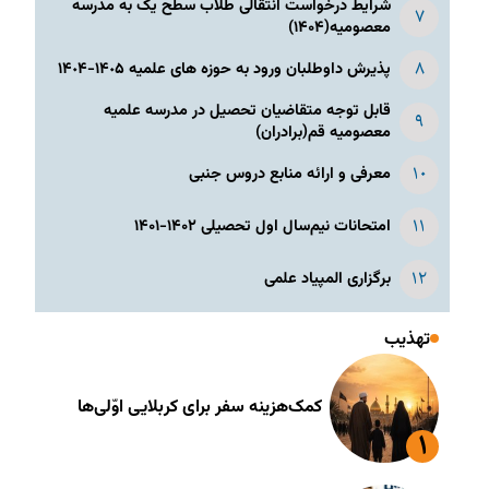
شرایط درخواست انتقالی طلاب سطح یک به مدرسه
معصومیه(۱۴۰۴)
پذیرش داوطلبان ورود به حوزه های علمیه ١۴٠۵-١۴٠۴
قابل توجه متقاضیان تحصیل در مدرسه علمیه
معصومیه قم(برادران)
معرفی و ارائه منابع دروس جنبی
امتحانات نیم‌سال اول تحصیلی ۱۴۰۲-۱۴۰۱
برگزاری المپیاد علمی
تهذیب
کمک‌هزینه سفر برای کربلایی اوّلی‌ها