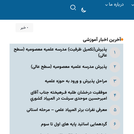
درباره ما
۰ خبر
آخرین اخبار آموزشی
پذیرش(تکمیل ظرفیت) مدرسه علمیه معصومیه‌ (سطح
عالی)
پذیرش مدرسه علمیه معصومیه‌ (سطح عالی)
مراحل پذیرش و ورود به حوزه علمیه
موفقیت درخشان طلبه فـرهیخته جناب آقای
امیرحسین موحدی سرشت در المپياد كشوري
معرفی نفرات برتر المپیاد علمی – مرحله استانی
گردهمایی اساتید پایه های اول تا سوم