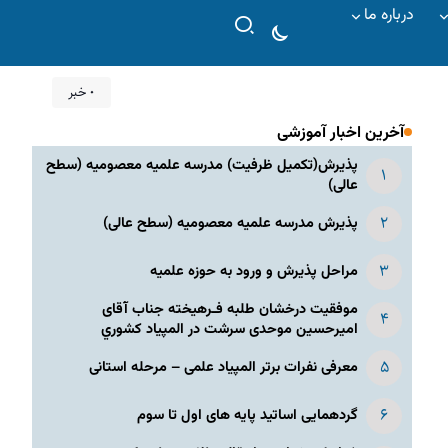
درباره ما
۰ خبر
آخرین اخبار آموزشی
پذیرش(تکمیل ظرفیت) مدرسه علمیه معصومیه‌ (سطح
عالی)
پذیرش مدرسه علمیه معصومیه‌ (سطح عالی)
مراحل پذیرش و ورود به حوزه علمیه
موفقیت درخشان طلبه فـرهیخته جناب آقای
امیرحسین موحدی سرشت در المپياد كشوري
معرفی نفرات برتر المپیاد علمی – مرحله استانی
گردهمایی اساتید پایه های اول تا سوم