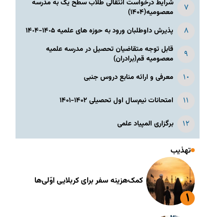
شرایط درخواست انتقالی طلاب سطح یک به مدرسه
معصومیه(۱۴۰۴)
پذیرش داوطلبان ورود به حوزه های علمیه ١۴٠۵-١۴٠۴
قابل توجه متقاضیان تحصیل در مدرسه علمیه
معصومیه قم(برادران)
معرفی و ارائه منابع دروس جنبی
امتحانات نیم‌سال اول تحصیلی ۱۴۰۲-۱۴۰۱
برگزاری المپیاد علمی
تهذیب
کمک‌هزینه سفر برای کربلایی اوّلی‌ها