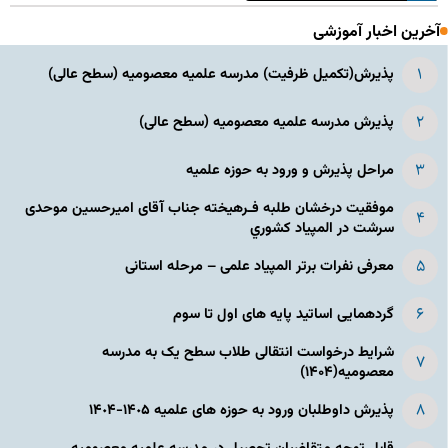
آخرین اخبار آموزشی
پذیرش(تکمیل ظرفیت) مدرسه علمیه معصومیه‌ (سطح عالی)
پذیرش مدرسه علمیه معصومیه‌ (سطح عالی)
مراحل پذیرش و ورود به حوزه علمیه
موفقیت درخشان طلبه فـرهیخته جناب آقای امیرحسین موحدی
سرشت در المپياد كشوري
معرفی نفرات برتر المپیاد علمی – مرحله استانی
گردهمایی اساتید پایه های اول تا سوم
شرایط درخواست انتقالی طلاب سطح یک به مدرسه
معصومیه(۱۴۰۴)
پذیرش داوطلبان ورود به حوزه های علمیه ١۴٠۵-١۴٠۴