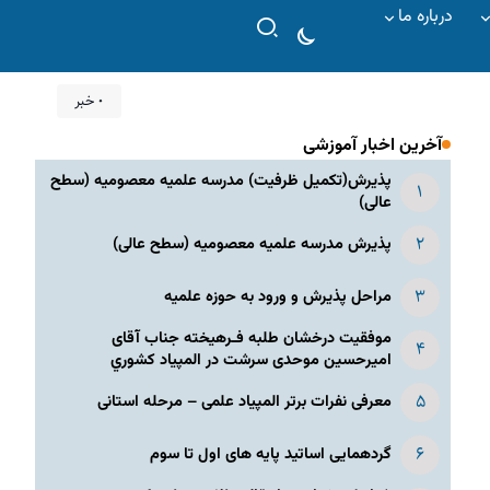
درباره ما
۰ خبر
آخرین اخبار آموزشی
پذیرش(تکمیل ظرفیت) مدرسه علمیه معصومیه‌ (سطح
عالی)
پذیرش مدرسه علمیه معصومیه‌ (سطح عالی)
مراحل پذیرش و ورود به حوزه علمیه
موفقیت درخشان طلبه فـرهیخته جناب آقای
امیرحسین موحدی سرشت در المپياد كشوري
معرفی نفرات برتر المپیاد علمی – مرحله استانی
گردهمایی اساتید پایه های اول تا سوم