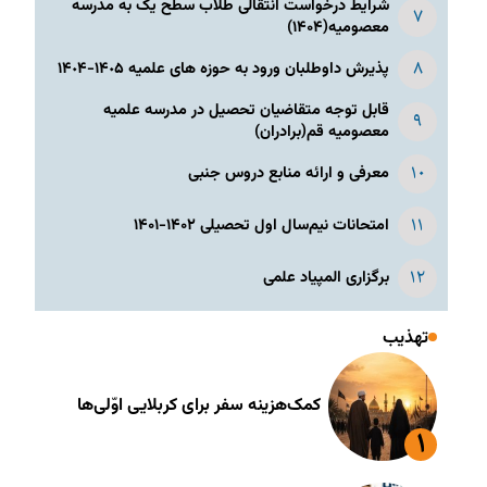
شرایط درخواست انتقالی طلاب سطح یک به مدرسه
معصومیه(۱۴۰۴)
پذیرش داوطلبان ورود به حوزه های علمیه ١۴٠۵-١۴٠۴
قابل توجه متقاضیان تحصیل در مدرسه علمیه
معصومیه قم(برادران)
معرفی و ارائه منابع دروس جنبی
امتحانات نیم‌سال اول تحصیلی ۱۴۰۲-۱۴۰۱
برگزاری المپیاد علمی
تهذیب
کمک‌هزینه سفر برای کربلایی اوّلی‌ها