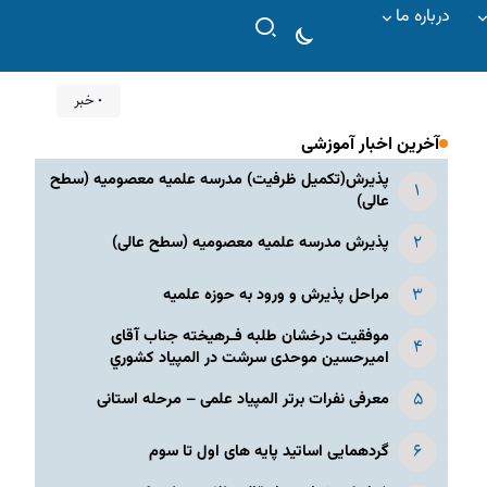
درباره ما
۰ خبر
آخرین اخبار آموزشی
پذیرش(تکمیل ظرفیت) مدرسه علمیه معصومیه‌ (سطح
عالی)
پذیرش مدرسه علمیه معصومیه‌ (سطح عالی)
مراحل پذیرش و ورود به حوزه علمیه
موفقیت درخشان طلبه فـرهیخته جناب آقای
امیرحسین موحدی سرشت در المپياد كشوري
معرفی نفرات برتر المپیاد علمی – مرحله استانی
گردهمایی اساتید پایه های اول تا سوم