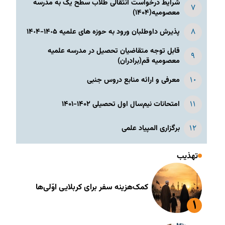
شرایط درخواست انتقالی طلاب سطح یک به مدرسه
معصومیه(۱۴۰۴)
پذیرش داوطلبان ورود به حوزه های علمیه ١۴٠۵-١۴٠۴
قابل توجه متقاضیان تحصیل در مدرسه علمیه
معصومیه قم(برادران)
معرفی و ارائه منابع دروس جنبی
امتحانات نیم‌سال اول تحصیلی ۱۴۰۲-۱۴۰۱
برگزاری المپیاد علمی
تهذیب
کمک‌هزینه سفر برای کربلایی اوّلی‌ها