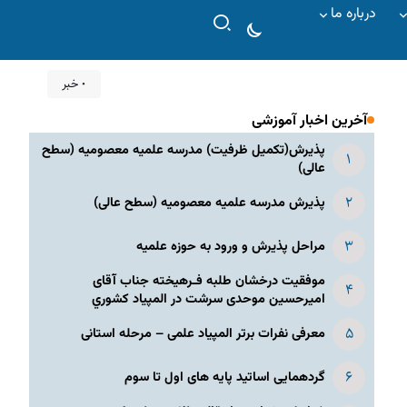
درباره ما
۰ خبر
آخرین اخبار آموزشی
پذیرش(تکمیل ظرفیت) مدرسه علمیه معصومیه‌ (سطح
عالی)
پذیرش مدرسه علمیه معصومیه‌ (سطح عالی)
مراحل پذیرش و ورود به حوزه علمیه
موفقیت درخشان طلبه فـرهیخته جناب آقای
امیرحسین موحدی سرشت در المپياد كشوري
معرفی نفرات برتر المپیاد علمی – مرحله استانی
گردهمایی اساتید پایه های اول تا سوم