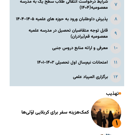
شرایط درخواست انتقالی طلاب سطح یک به مدرسه
معصومیه(۱۴۰۴)
پذیرش داوطلبان ورود به حوزه های علمیه ١۴٠۵-١۴٠۴
قابل توجه متقاضیان تحصیل در مدرسه علمیه
معصومیه قم(برادران)
معرفی و ارائه منابع دروس جنبی
امتحانات نیم‌سال اول تحصیلی ۱۴۰۲-۱۴۰۱
برگزاری المپیاد علمی
تهذیب
کمک‌هزینه سفر برای کربلایی اوّلی‌ها