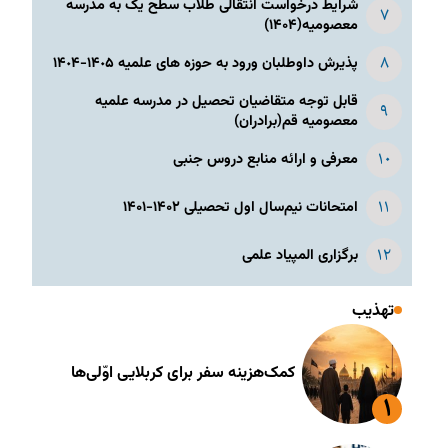
شرایط درخواست انتقالی طلاب سطح یک به مدرسه
معصومیه(۱۴۰۴)
پذیرش داوطلبان ورود به حوزه های علمیه ١۴٠۵-١۴٠۴
قابل توجه متقاضیان تحصیل در مدرسه علمیه
معصومیه قم(برادران)
معرفی و ارائه منابع دروس جنبی
امتحانات نیم‌سال اول تحصیلی ۱۴۰۲-۱۴۰۱
برگزاری المپیاد علمی
تهذیب
کمک‌هزینه سفر برای کربلایی اوّلی‌ها