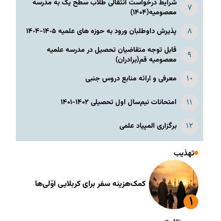
شرایط درخواست انتقالی طلاب سطح یک به مدرسه
معصومیه(۱۴۰۴)
پذیرش داوطلبان ورود به حوزه های علمیه ١۴٠۵-١۴٠۴
قابل توجه متقاضیان تحصیل در مدرسه علمیه
معصومیه قم(برادران)
معرفی و ارائه منابع دروس جنبی
امتحانات نیم‌سال اول تحصیلی ۱۴۰۲-۱۴۰۱
برگزاری المپیاد علمی
تهذیب
کمک‌هزینه سفر برای کربلایی اوّلی‌ها