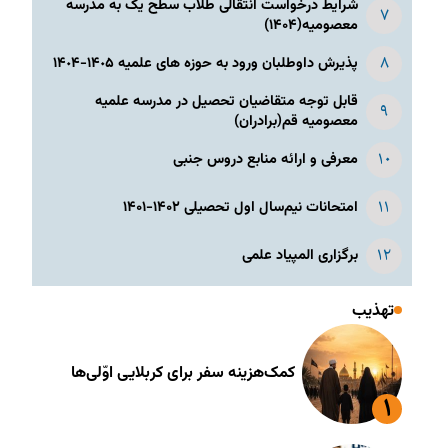
شرایط درخواست انتقالی طلاب سطح یک به مدرسه
معصومیه(۱۴۰۴)
پذیرش داوطلبان ورود به حوزه های علمیه ١۴٠۵-١۴٠۴
قابل توجه متقاضیان تحصیل در مدرسه علمیه
معصومیه قم(برادران)
معرفی و ارائه منابع دروس جنبی
امتحانات نیم‌سال اول تحصیلی ۱۴۰۲-۱۴۰۱
برگزاری المپیاد علمی
تهذیب
کمک‌هزینه سفر برای کربلایی اوّلی‌ها