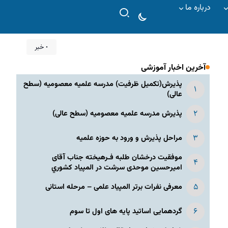
درباره ما
۰ خبر
آخرین اخبار آموزشی
پذیرش(تکمیل ظرفیت) مدرسه علمیه معصومیه‌ (سطح
عالی)
پذیرش مدرسه علمیه معصومیه‌ (سطح عالی)
مراحل پذیرش و ورود به حوزه علمیه
موفقیت درخشان طلبه فـرهیخته جناب آقای
امیرحسین موحدی سرشت در المپياد كشوري
معرفی نفرات برتر المپیاد علمی – مرحله استانی
گردهمایی اساتید پایه های اول تا سوم