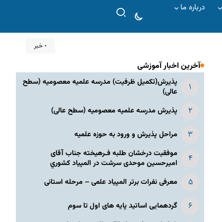
درباره ما
۰ خبر
آخرین اخبار آموزشی
پذیرش(تکمیل ظرفیت) مدرسه علمیه معصومیه‌ (سطح
عالی)
پذیرش مدرسه علمیه معصومیه‌ (سطح عالی)
مراحل پذیرش و ورود به حوزه علمیه
موفقیت درخشان طلبه فـرهیخته جناب آقای
امیرحسین موحدی سرشت در المپياد كشوري
معرفی نفرات برتر المپیاد علمی – مرحله استانی
گردهمایی اساتید پایه های اول تا سوم