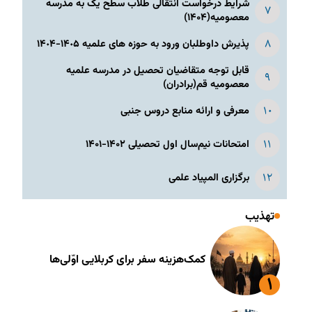
شرایط درخواست انتقالی طلاب سطح یک به مدرسه
معصومیه(۱۴۰۴)
پذیرش داوطلبان ورود به حوزه های علمیه ١۴٠۵-١۴٠۴
قابل توجه متقاضیان تحصیل در مدرسه علمیه
معصومیه قم(برادران)
معرفی و ارائه منابع دروس جنبی
امتحانات نیم‌سال اول تحصیلی ۱۴۰۲-۱۴۰۱
برگزاری المپیاد علمی
تهذیب
کمک‌هزینه سفر برای کربلایی اوّلی‌ها