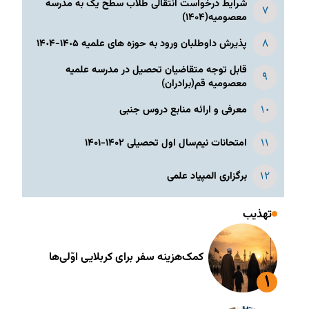
شرایط درخواست انتقالی طلاب سطح یک به مدرسه
معصومیه(۱۴۰۴)
پذیرش داوطلبان ورود به حوزه های علمیه ١۴٠۵-١۴٠۴
قابل توجه متقاضیان تحصیل در مدرسه علمیه
معصومیه قم(برادران)
معرفی و ارائه منابع دروس جنبی
امتحانات نیم‌سال اول تحصیلی ۱۴۰۲-۱۴۰۱
برگزاری المپیاد علمی
تهذیب
کمک‌هزینه سفر برای کربلایی اوّلی‌ها