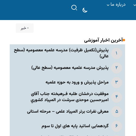
درباره ما
۰ خبر
آخرین اخبار آموزشی
پذیرش(تکمیل ظرفیت) مدرسه علمیه معصومیه‌ (سطح
عالی)
پذیرش مدرسه علمیه معصومیه‌ (سطح عالی)
مراحل پذیرش و ورود به حوزه علمیه
موفقیت درخشان طلبه فـرهیخته جناب آقای
امیرحسین موحدی سرشت در المپياد كشوري
معرفی نفرات برتر المپیاد علمی – مرحله استانی
گردهمایی اساتید پایه های اول تا سوم