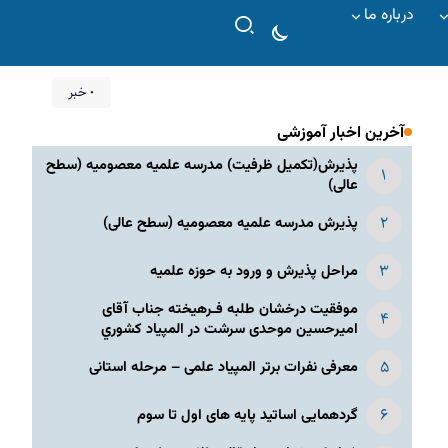
درباره ما
۰ خبر
آخرین اخبار آموزشی
پذیرش(تکمیل ظرفیت) مدرسه علمیه معصومیه‌ (سطح
عالی)
پذیرش مدرسه علمیه معصومیه‌ (سطح عالی)
مراحل پذیرش و ورود به حوزه علمیه
موفقیت درخشان طلبه فـرهیخته جناب آقای
امیرحسین موحدی سرشت در المپياد كشوري
معرفی نفرات برتر المپیاد علمی – مرحله استانی
گردهمایی اساتید پایه های اول تا سوم