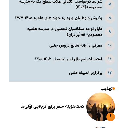
شرایط درخواست انتقالی طلاب سطح یک به مدرسه
معصومیه(۱۴۰۴)
پذیرش داوطلبان ورود به حوزه های علمیه ١۴٠۵-١۴٠۴
قابل توجه متقاضیان تحصیل در مدرسه علمیه
معصومیه قم(برادران)
معرفی و ارائه منابع دروس جنبی
امتحانات نیم‌سال اول تحصیلی ۱۴۰۲-۱۴۰۱
برگزاری المپیاد علمی
تهذیب
کمک‌هزینه سفر برای کربلایی اوّلی‌ها