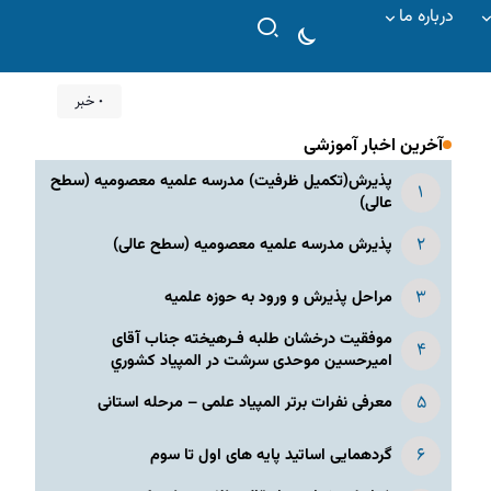
درباره ما
۰ خبر
آخرین اخبار آموزشی
پذیرش(تکمیل ظرفیت) مدرسه علمیه معصومیه‌ (سطح
عالی)
پذیرش مدرسه علمیه معصومیه‌ (سطح عالی)
مراحل پذیرش و ورود به حوزه علمیه
موفقیت درخشان طلبه فـرهیخته جناب آقای
امیرحسین موحدی سرشت در المپياد كشوري
معرفی نفرات برتر المپیاد علمی – مرحله استانی
گردهمایی اساتید پایه های اول تا سوم