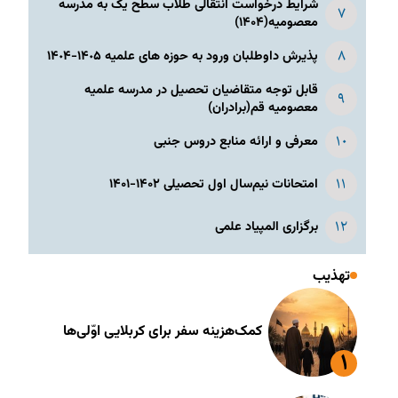
شرایط درخواست انتقالی طلاب سطح یک به مدرسه
معصومیه(۱۴۰۴)
پذیرش داوطلبان ورود به حوزه های علمیه ١۴٠۵-١۴٠۴
قابل توجه متقاضیان تحصیل در مدرسه علمیه
معصومیه قم(برادران)
معرفی و ارائه منابع دروس جنبی
امتحانات نیم‌سال اول تحصیلی ۱۴۰۲-۱۴۰۱
برگزاری المپیاد علمی
تهذیب
کمک‌هزینه سفر برای کربلایی اوّلی‌ها