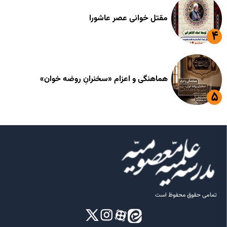
مقتل خوانی عصر عاشورا
هماهنگی و اعزام «سخنرانِ روضه خوان»
تمامی حقوق محفوظ است