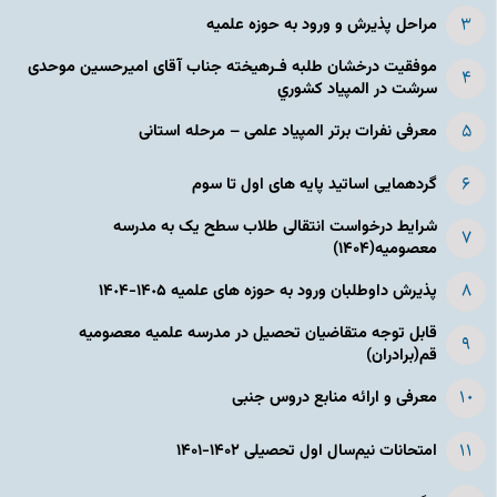
مراحل پذیرش و ورود به حوزه علمیه
موفقیت درخشان طلبه فـرهیخته جناب آقای امیرحسین موحدی
سرشت در المپياد كشوري
معرفی نفرات برتر المپیاد علمی – مرحله استانی
گردهمایی اساتید پایه های اول تا سوم
شرایط درخواست انتقالی طلاب سطح یک به مدرسه
معصومیه(۱۴۰۴)
پذیرش داوطلبان ورود به حوزه های علمیه ١۴٠۵-١۴٠۴
قابل توجه متقاضیان تحصیل در مدرسه علمیه معصومیه
قم(برادران)
معرفی و ارائه منابع دروس جنبی
امتحانات نیم‌سال اول تحصیلی ۱۴۰۲-۱۴۰۱