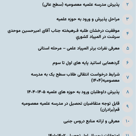
پذیرش مدرسه علمیه معصومیه‌ (سطح عالی)
مراحل پذیرش و ورود به حوزه علمیه
موفقیت درخشان طلبه فـرهیخته جناب آقای امیرحسین موحدی
سرشت در المپياد كشوري
معرفی نفرات برتر المپیاد علمی – مرحله استانی
گردهمایی اساتید پایه های اول تا سوم
شرایط درخواست انتقالی طلاب سطح یک به مدرسه
معصومیه(۱۴۰۴)
پذیرش داوطلبان ورود به حوزه های علمیه ١۴٠۵-١۴٠۴
قابل توجه متقاضیان تحصیل در مدرسه علمیه معصومیه
قم(برادران)
معرفی و ارائه منابع دروس جنبی
امتحانات نیم‌سال اول تحصیلی ۱۴۰۲-۱۴۰۱