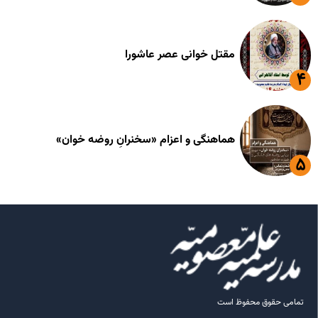
مقتل خوانی عصر عاشورا
هماهنگی و اعزام «سخنرانِ روضه خوان»
تمامی حقوق محفوظ است