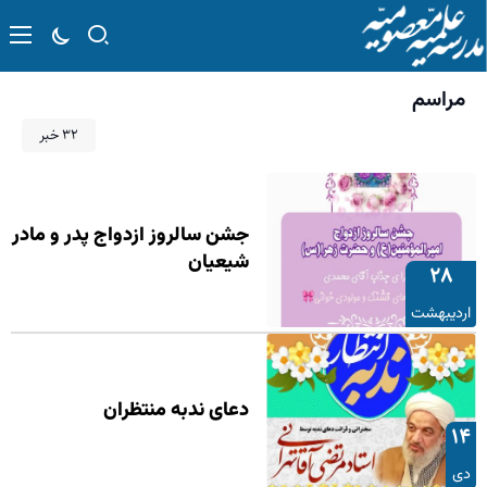
مراسم
۳۲ خبر
جشن سالروز ازدواج پدر و مادر
شیعیان
۲۸
اردیبهشت
دعای ندبه منتظران
۱۴
دی