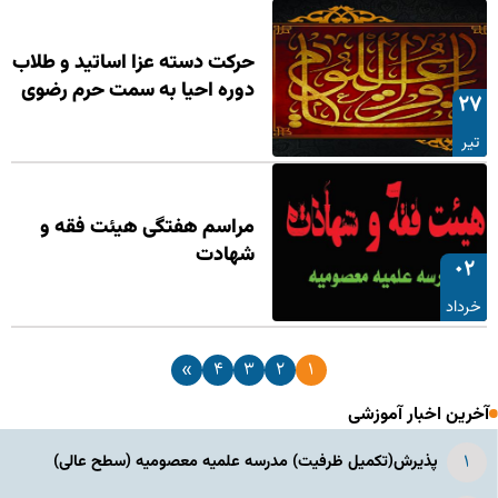
حرکت دسته عزا اساتید و طلاب
دوره احیا به سمت حرم رضوی
۲۷
تیر
مراسم هفتگی هیئت فقه و
شهادت
۰۲
خرداد
»
۴
۳
۲
۱
آخرین اخبار آموزشی
پذیرش(تکمیل ظرفیت) مدرسه علمیه معصومیه‌ (سطح عالی)