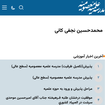
محمدحسین نجفی کانی
آخرین اخبار آموزشی
پذیرش(تکمیل ظرفیت) مدرسه علمیه معصومیه‌ (سطح عالی)
پذیرش مدرسه علمیه معصومیه‌ (سطح عالی)
مراحل پذیرش و ورود به حوزه علمیه
موفقیت درخشان طلبه فـرهیخته جناب آقای امیرحسین موحدی
سرشت در المپياد كشوري