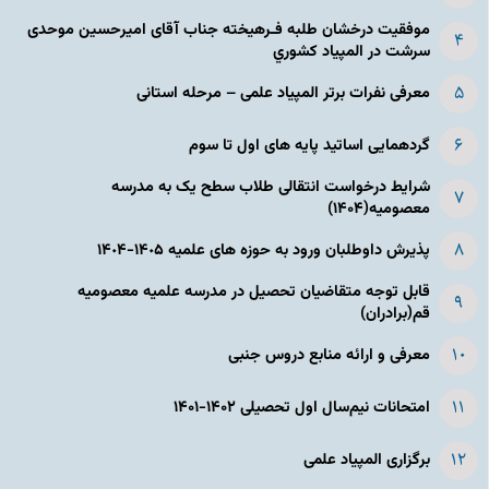
موفقیت درخشان طلبه فـرهیخته جناب آقای امیرحسین موحدی
سرشت در المپياد كشوري
معرفی نفرات برتر المپیاد علمی – مرحله استانی
گردهمایی اساتید پایه های اول تا سوم
شرایط درخواست انتقالی طلاب سطح یک به مدرسه
معصومیه(۱۴۰۴)
پذیرش داوطلبان ورود به حوزه های علمیه ١۴٠۵-١۴٠۴
قابل توجه متقاضیان تحصیل در مدرسه علمیه معصومیه
قم(برادران)
معرفی و ارائه منابع دروس جنبی
امتحانات نیم‌سال اول تحصیلی ۱۴۰۲-۱۴۰۱
برگزاری المپیاد علمی