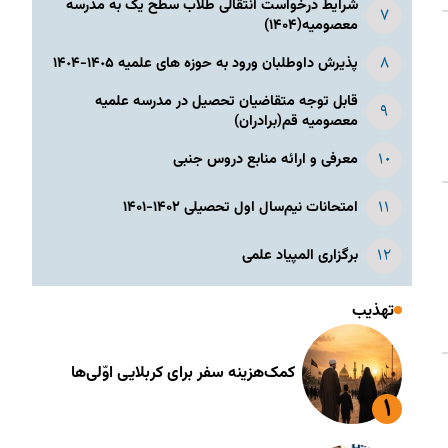
شرایط درخواست انتقالی طلاب سطح یک به مدرسه
معصومیه(۱۴۰۴)
پذیرش داوطلبان ورود به حوزه های علمیه ١۴٠۵-١۴٠۴
قابل توجه متقاضیان تحصیل در مدرسه علمیه
معصومیه قم(برادران)
معرفی و ارائه منابع دروس جنبی
امتحانات نیم‌سال اول تحصیلی ۱۴۰۲-۱۴۰۱
برگزاری المپیاد علمی
تهذیب
کمک‌هزینه سفر برای کربلایی اوّلی‌ها