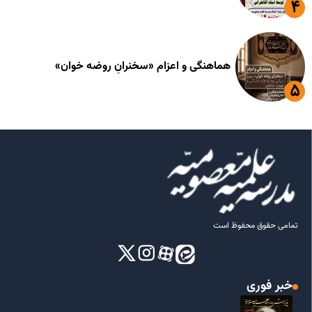
هماهنگی و اعزام «سخنرانِ روضه خوان»
تمامی حقوق محفوظ است
خبر فوری