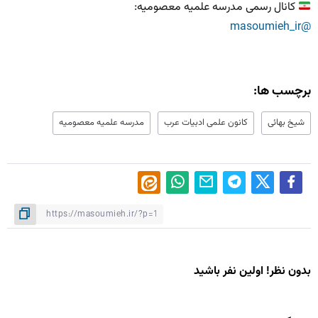
کانال رسمی مدرسه علمیه معصومیه:
@masoumieh_ir
برچسب ها:
شیخ بهائی
کانون علمی ادبیات عرب
مدرسه علمیه معصومیه
بدون نظر! اولین نفر باشید