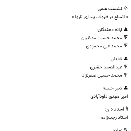
💠 نشست علمی
« اتساع در ظروف، پنداری ناروا »
👤 ارائه دهندگان:
🔻 محمد حسین مولائیان
🔻 محمد علی محمودی
👤 ناقدان:
🔻 عبدالصمد حقیری
🔻 محمد حسین صفرنژاد
👤 دبیر جلسه:
امیر مهدی داودآبادی
🎙 استاد داور:
استاد رجب‌زاده
📆 زمان: