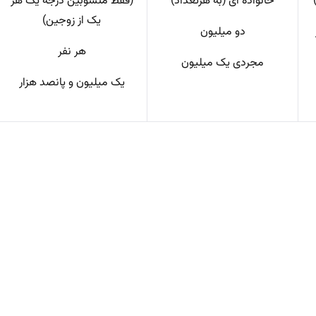
خانواده ای (به هرتعداد)
(فقط منسوبین درجه یک هر
یک از زوجین)
دو میلیون
هر نفر
مجردی یک میلیون
یک میلیون و پانصد هزار