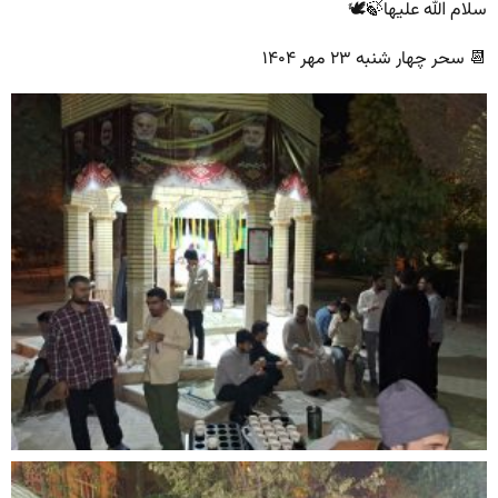
سلام الله علیها🍃🕊
📆 سحر چهار شنبه ۲۳ مهر ۱۴۰۴