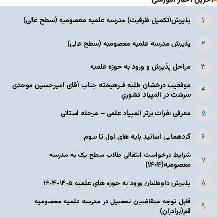
آخرین اخبار آموزشی
پذیرش(تکمیل ظرفیت) مدرسه علمیه معصومیه‌ (سطح عالی)
پذیرش مدرسه علمیه معصومیه‌ (سطح عالی)
مراحل پذیرش و ورود به حوزه علمیه
موفقیت درخشان طلبه فـرهیخته جناب آقای امیرحسین موحدی
سرشت در المپياد كشوري
معرفی نفرات برتر المپیاد علمی – مرحله استانی
گردهمایی اساتید پایه های اول تا سوم
شرایط درخواست انتقالی طلاب سطح یک به مدرسه
معصومیه(۱۴۰۴)
پذیرش داوطلبان ورود به حوزه های علمیه ١۴٠۵-١۴٠۴
قابل توجه متقاضیان تحصیل در مدرسه علمیه معصومیه
قم(برادران)