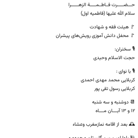
حـــضـــــرت فــاطــمـــــة الزهــــــرا
سلام الله علیها (فاطميه اول)
🚩 هیئت فقه و شهادت
🚩 محفل دانش آموزی رویش‌های پیشران
🎙 سخنران:
حجت الاسلام وحیدی
🎙 با نوای :
کربلایی محمد مهدی احمدی
کربلایی رسول تقی پور
📆 دوشنبه و سه شنبه
۱۲ و ۱۳ آبــــان مــــاه
🕰 بعد از اقامه نمازمغرب وعشاء