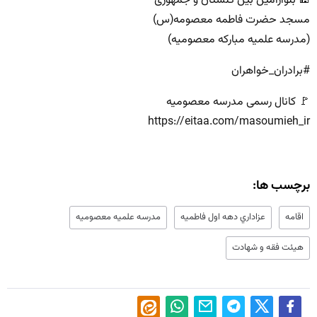
🕌 بلوارامین بین گلستان و جمهوری
مسجد حضرت فاطمه معصومه(س)
(مدرسه علمیه مبارکه معصومیه)
#برادران_خواهران
🚩 کانال رسمی مدرسه معصومیه
https://eitaa.com/masoumieh_ir
برچسب ها:
اقامه
عزاداري دهه اول فاطميه
مدرسه علميه معصوميه
هيئت فقه و شهادت