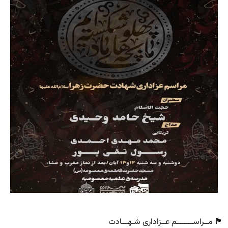
🏴 مــراســــــــم عــزاداری شـهـــادت