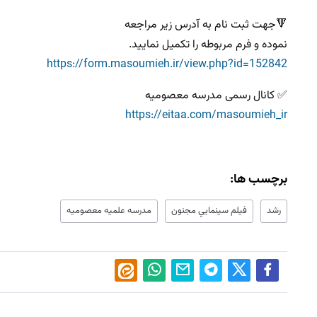
🔻جهت ثبت نام به آدرس زیر مراجعه
نموده و فرم مربوطه را تکمیل نمایید.
https://form.masoumieh.ir/view.php?id=152842
✅ کانال رسمی مدرسه معصومیه
https://eitaa.com/masoumieh_ir
برچسب ها:
رشد
فيلم سينمايي مجنون
مدرسه علميه معصوميه