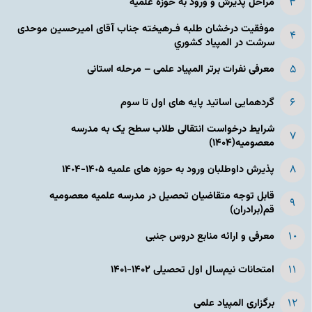
مراحل پذیرش و ورود به حوزه علمیه
موفقیت درخشان طلبه فـرهیخته جناب آقای امیرحسین موحدی
سرشت در المپياد كشوري
معرفی نفرات برتر المپیاد علمی – مرحله استانی
گردهمایی اساتید پایه های اول تا سوم
شرایط درخواست انتقالی طلاب سطح یک به مدرسه
معصومیه(۱۴۰۴)
پذیرش داوطلبان ورود به حوزه های علمیه ١۴٠۵-١۴٠۴
قابل توجه متقاضیان تحصیل در مدرسه علمیه معصومیه
قم(برادران)
معرفی و ارائه منابع دروس جنبی
امتحانات نیم‌سال اول تحصیلی ۱۴۰۲-۱۴۰۱
برگزاری المپیاد علمی