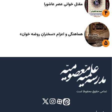
مقتل خوانی عصر عاشورا
هماهنگی و اعزام «سخنرانِ روضه خوان»
تمامی حقوق محفوظ است