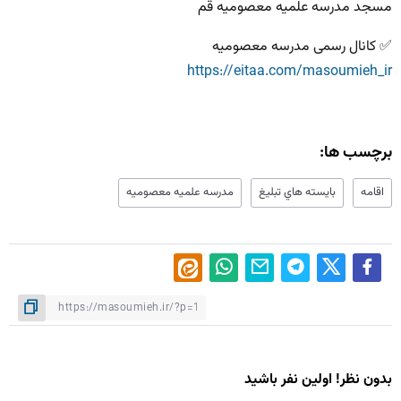
مسجد مدرسه علمیه معصومیه قم
✅ کانال رسمی مدرسه معصومیه
https://eitaa.com/masoumieh_ir
برچسب ها:
اقامه
بايسته هاي تبليغ
مدرسه علميه معصوميه
بدون نظر! اولین نفر باشید