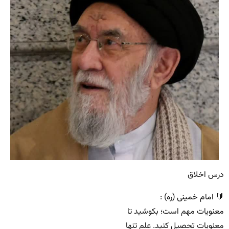
‌درس اخلاق
🔰 امام خمینی (ره) :
معنویات مهم است؛ بکوشید تا
معنویات تحصیل کنید. علم تنها