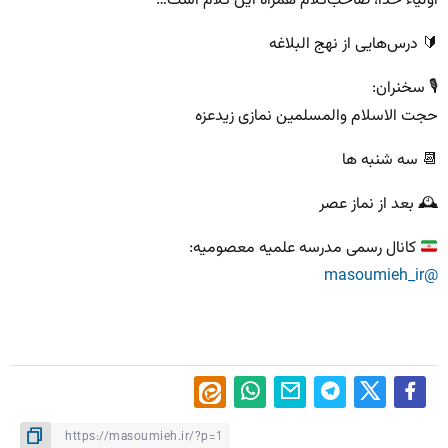
اولیاء خدا، صاحب‌کلام همراه این کلام است…
🔰 درس‌هایی از نهج البلاغه
🎙 سخنران:
حجت الاسلام والمسلمین نمازی زیدعزه
📆 سه شنبه ها
🕰 بعد از نماز عصر
کانال رسمی مدرسه علمیه معصومیه:
@masoumieh_ir