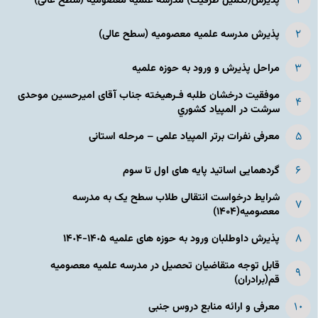
پذیرش(تکمیل ظرفیت) مدرسه علمیه معصومیه‌ (سطح عالی)
پذیرش مدرسه علمیه معصومیه‌ (سطح عالی)
مراحل پذیرش و ورود به حوزه علمیه
موفقیت درخشان طلبه فـرهیخته جناب آقای امیرحسین موحدی
سرشت در المپياد كشوري
معرفی نفرات برتر المپیاد علمی – مرحله استانی
گردهمایی اساتید پایه های اول تا سوم
شرایط درخواست انتقالی طلاب سطح یک به مدرسه
معصومیه(۱۴۰۴)
پذیرش داوطلبان ورود به حوزه های علمیه ١۴٠۵-١۴٠۴
قابل توجه متقاضیان تحصیل در مدرسه علمیه معصومیه
قم(برادران)
معرفی و ارائه منابع دروس جنبی