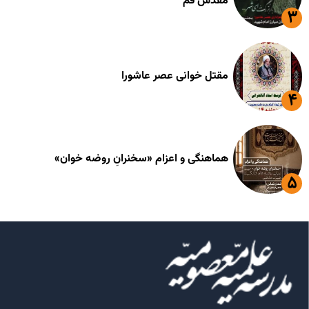
مقدس قم
مقتل خوانی عصر عاشورا
هماهنگی و اعزام «سخنرانِ روضه خوان»