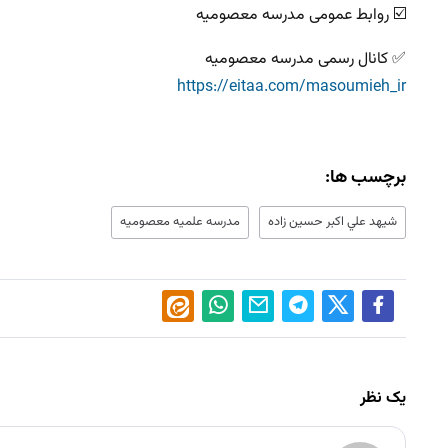
☑️ روابط عمومی مدرسه معصومیه
✅ کانال رسمی مدرسه معصومیه
https://eitaa.com/masoumieh_ir
برچسب ها:
شيهد علي اكبر حسين زاده
مدرسه علميه معصوميه
یک نظر