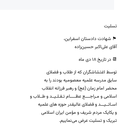
تسلیت
🏴 شهادت دادستان اسفراین،
آقای علی‌اکبر حسین‌زاده
📆 در تاریخ ۱۸ دی ماه
توسط اغتشاشگران که از طلاب و فضلای
سابق مدرسه علمیه معصومیه بودند را به
محضر امام زمان (عج) و رهبر فرزانه انقلاب
اسلامی و مـراجــــع عظـــــام تـقـلـیــد و طــلاب و
اسـاتــیـــد و فضلای عالیقدر حوزه های علمیه
و یکایک مردم شریف و مؤمن ایران اسلامی
تبریک و تسلیت عرض می‌نماییم.