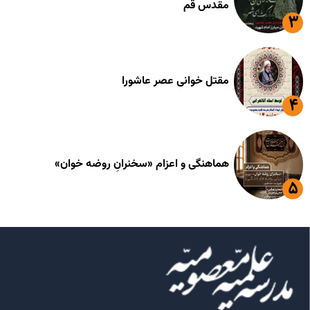
مقدس قم
مقتل خوانی عصر عاشورا
هماهنگی و اعزام «سخنرانِ روضه خوان»