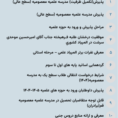
پذیرش(تکمیل ظرفیت) مدرسه علمیه معصومیه‌ (سطح عالی)
پذیرش مدرسه علمیه معصومیه‌ (سطح عالی)
مراحل پذیرش و ورود به حوزه علمیه
موفقیت درخشان طلبه فـرهیخته جناب آقای امیرحسین موحدی
سرشت در المپياد كشوري
معرفی نفرات برتر المپیاد علمی – مرحله استانی
گردهمایی اساتید پایه های اول تا سوم
شرایط درخواست انتقالی طلاب سطح یک به مدرسه
معصومیه(۱۴۰۴)
پذیرش داوطلبان ورود به حوزه های علمیه ١۴٠۵-١۴٠۴
قابل توجه متقاضیان تحصیل در مدرسه علمیه معصومیه
قم(برادران)
معرفی و ارائه منابع دروس جنبی