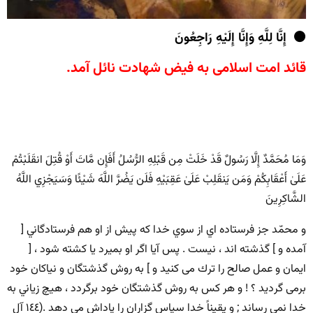
⚫️ إِنَّا لِلَّهِ وَإِنَّا إِلَیْهِ رَاجِعُونَ
قائد امت اسلامی به فیض شهادت نائل آمد.
وَمَا مُحَمَّدٌ إِلَّا رَسُولٌ قَدْ خَلَتْ مِن قَبْلِهِ الرُّسُلُ أَفَإِن مَّاتَ أَوْ قُتِلَ انقَلَبْتُمْ
عَلَىٰ أَعْقَابِكُمْ وَمَن يَنقَلِبْ عَلَىٰ عَقِبَيْهِ فَلَن يَضُرَّ اللَّهَ شَيْئًا وَسَيَجْزِي اللَّهُ
الشَّاكِرِينَ
ﻭ ﻣﺤﻤّﺪ ﺟﺰ ﻓﺮﺳﺘﺎﺩﻩ ﺍﻱ ﺍﺯ ﺳﻮﻱ ﺧﺪﺍ ﻛﻪ ﭘﻴﺶ ﺍﺯ ﺍﻭ ﻫﻢ ﻓﺮﺳﺘﺎﺩﮔﺎﻧﻲ [
ﺁﻣﺪﻩ ﻭ ] ﮔﺬﺷﺘﻪ ﺍﻧﺪ ، ﻧﻴﺴﺖ . ﭘﺲ ﺁﻳﺎ ﺍﮔﺮ ﺍﻭ ﺑﻤﻴﺮﺩ ﻳﺎ ﻛﺸﺘﻪ ﺷﻮﺩ ، [
ﺍﻳﻤﺎﻥ ﻭ ﻋﻤﻞ ﺻﺎﻟﺢ ﺭﺍ ﺗﺮﻙ ﻣﻰ ﻛﻨﻴﺪ ﻭ ] ﺑﻪ ﺭﻭﺵ ﮔﺬﺷﺘﮕﺎﻥ ﻭ ﻧﻴﺎﻛﺎﻥ ﺧﻮﺩ
ﺑﺮﻣﻰ ﮔﺮﺩﻳﺪ ؟ ! ﻭ ﻫﺮ ﻛﺲ ﺑﻪ ﺭﻭﺵ ﮔﺬﺷﺘﮕﺎﻥ ﺧﻮﺩ ﺑﺮﮔﺮﺩﺩ ، ﻫﻴﭻ ﺯﻳﺎﻧﻲ ﺑﻪ
ﺧﺪﺍ ﻧﻤﻰ ﺭﺳﺎﻧﺪ ; ﻭ ﻳﻘﻴﻨﺎً ﺧﺪﺍ ﺳﭙﺎﺱ ﮔﺰﺍﺭﺍﻥ ﺭﺍ ﭘﺎﺩﺍﺵ ﻣﻰ ﺩﻫﺪ .(١٤٤ آل