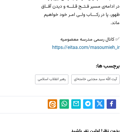
در ادامه‌ی مسیر فـتــح قـلـــه‌ و دیدن آفــاق
ظهور، پا در رکــــاب ولــی امـر خود خواهیم
ماند.
✅ کانال رسمی مدرسه معصومیه
https://eitaa.com/masoumieh_ir
برچسب ها:
آیت الله سید مجتبی خامنه‌ای
رهبر انقلاب اسلامی
بدون نظر! اولین نفر باشید