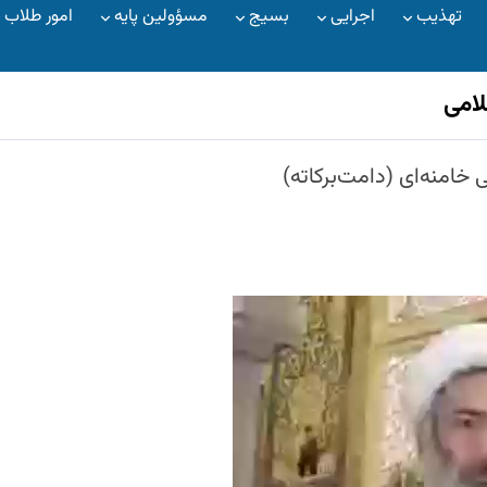
تهذیب
اجرایی
بسیج
مسؤولین پایه
امور طلاب
لامی
خامنه‌ای (دامت‌برکاته)