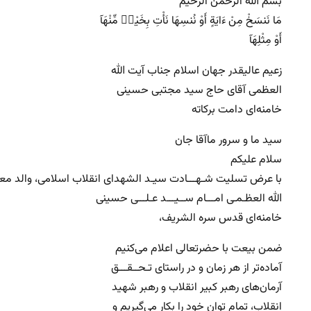
بسم الله الرحمن الرحیم
مَا نَنسَخْ مِنْ ءَايَةٍ أَوْ نُنسِهَا نَأْتِ بِخَيْرࣲ مِّنْهَآ
أَوْ مِثْلِهَآ
زعیم عالیقدر جهان اسلام جناب آیت الله
العظمی آقای حاج سید مجتبی حسینی
خامنه‌ای دامت برکاته
سید ما و سرور ماآقا جان
سلام علیکم
با عرض تسلیت شـهـــادت سیـد الشهدای انقلاب اسلامی، والد م
الله العظـمـی امـــام ســیـــد عـلـــی حسینی
خامنه‌ای قدس سره الشریف،
ضمن بیعت با حضرتعالی اعلام می‌کنیم
آماده‌تر از هر زمان و در راستای تـحــقـــق
آرمان‌های رهبر کبیر انقلاب و رهبر شهید
انقلاب، تمام توان خود را بکار می‌گیریم و