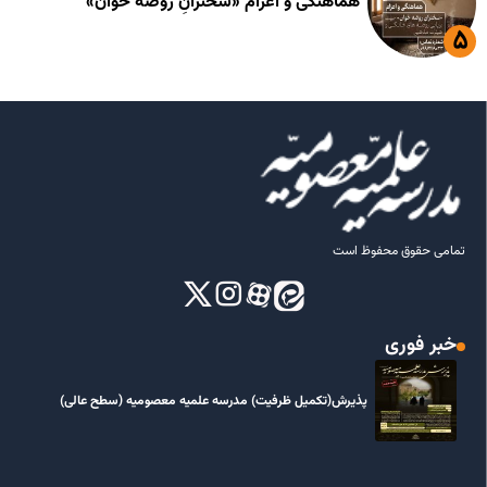
هماهنگی و اعزام «سخنرانِ روضه خوان»
تمامی حقوق محفوظ است
خبر فوری
پذیرش(تکمیل ظرفیت) مدرسه علمیه معصومیه‌ (سطح عالی)