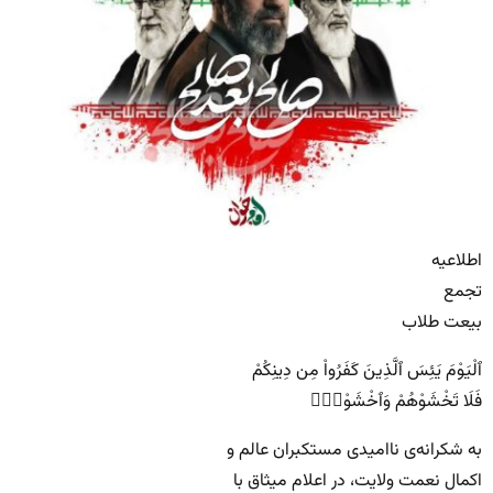
اطلاعیه
تجمع
بیعت طلاب
ٱلْيَوْمَ يَئِسَ ٱلَّذِينَ كَفَرُواْ مِن دِينِكُمْ
فَلَا تَخْشَوْهُمْ وَٱخْشَوْنِۚ
به شکرانه‌ی نا‌امیدی مستکبران عالم و
اکمال نعمت ولایت، در اعلام میثاق با