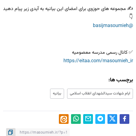
✍️ مجموعه های حوزوی برای امضای این بیانیه به آیدی زیر پیام دهید
👇
@basijmasoumieh
✅ کانال رسمی مدرسه معصومیه
https://eitaa.com/masoumieh_ir
برچسب ها:
ایام شهادت سید‌الشهدای انقلاب اسلامی
بیانیه