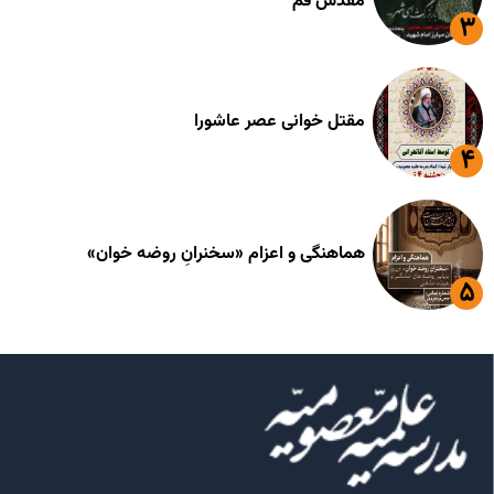
مقدس قم
مقتل خوانی عصر عاشورا
هماهنگی و اعزام «سخنرانِ روضه خوان»