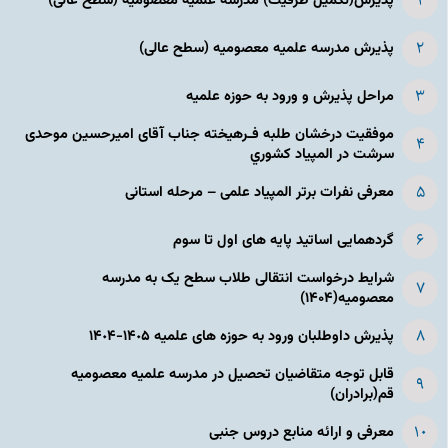
پذیرش(تکمیل ظرفیت) مدرسه علمیه معصومیه‌ (سطح عالی)
پذیرش مدرسه علمیه معصومیه‌ (سطح عالی)
مراحل پذیرش و ورود به حوزه علمیه
موفقیت درخشان طلبه فـرهیخته جناب آقای امیرحسین موحدی
سرشت در المپياد كشوري
معرفی نفرات برتر المپیاد علمی – مرحله استانی
گردهمایی اساتید پایه های اول تا سوم
شرایط درخواست انتقالی طلاب سطح یک به مدرسه
معصومیه(۱۴۰۴)
پذیرش داوطلبان ورود به حوزه های علمیه ١۴٠۵-١۴٠۴
قابل توجه متقاضیان تحصیل در مدرسه علمیه معصومیه
قم(برادران)
معرفی و ارائه منابع دروس جنبی