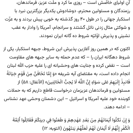
آنِ اولیای خاصّش است – روزی ما کرد و ملّت عزیز، فرماندهان،
رزمندگان و مسئولین محترم، دوشادوش یکدیگر بزرگترین نبرد با
استکبار جهانی را در طول ۴۰ روز گذشته به خوبی پیش بردند و به عزّت
و شوکتی مثال زدنی نائل گشتند و سرانجام، آمریکا را وادار به عقب
نشینی و پذیرش اوّلیّه شروط ده گانه ایران نمودند.
اکنون که در همین روز آغازین پذیرش این شروط، جبهه استکبار، یکی از
شروط دهگانه ایران را – که عدم حمله به سایر جبهه های مقاومت
است – نقض کرده و جنایت های وحشیانه ای را علیه حزب الله لبنان
انجام داده است، به مقتضای آیه شریفه «وَ إِمَّا تَخَافَنَّ مِنْ قَوْمٍ خِيَانَةً
فَانبِذْ إِلَيْهِمْ عَلى سَوَاءٍ إِنَّ اللَّهَ لَا يُحِبُّ الْخَائِنِينَ» (الأنفال: ۵۸) از
مسئولین و فرماندهان عزیزمان درخواست قاطع داریم که به حملات
کوبنده خود علیه آمریکا و اسرائیل – این دشمنان وحشی عهد نشناس
– ادامه دهند.
وَ إِنْ نَكَثُوا أَيْمَانَهُمْ مِنْ بَعْدِ عَهْدِهِمْ وَ طَعَنُوا فِي دِينِكُمْ فَقَاتِلُوا أَئِمَّةَ
الْكُفْرِ إِنَّهُمْ لَا أَيْمَانَ لَهُمْ لَعَلَّهُمْ يَنتَهُونَ (التوبه: ۱۲)