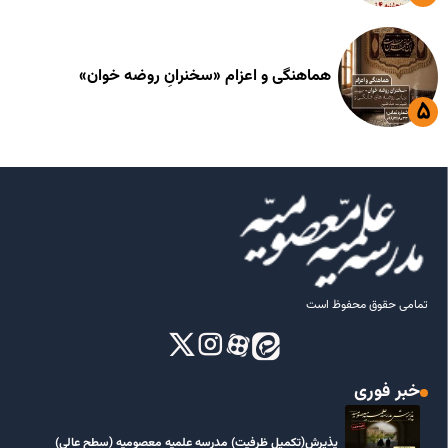
هماهنگی و اعزام «سخنرانِ روضه خوان»
تمامی حقوق محفوظ است
خبر فوری
پذیرش(تکمیل ظرفیت) مدرسه علمیه معصومیه‌ (سطح عالی)