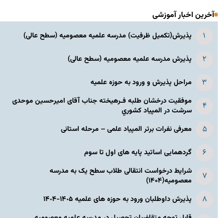
آخرین اخبار آموزشی
پذیرش(تکمیل ظرفیت) مدرسه علمیه معصومیه‌ (سطح عالی)
پذیرش مدرسه علمیه معصومیه‌ (سطح عالی)
مراحل پذیرش و ورود به حوزه علمیه
موفقیت درخشان طلبه فـرهیخته جناب آقای امیرحسین موحدی
سرشت در المپياد كشوري
معرفی نفرات برتر المپیاد علمی – مرحله استانی
گردهمایی اساتید پایه های اول تا سوم
شرایط درخواست انتقالی طلاب سطح یک به مدرسه
معصومیه(۱۴۰۴)
پذیرش داوطلبان ورود به حوزه های علمیه ١۴٠۵-١۴٠۴
قابل توجه متقاضیان تحصیل در مدرسه علمیه معصومیه