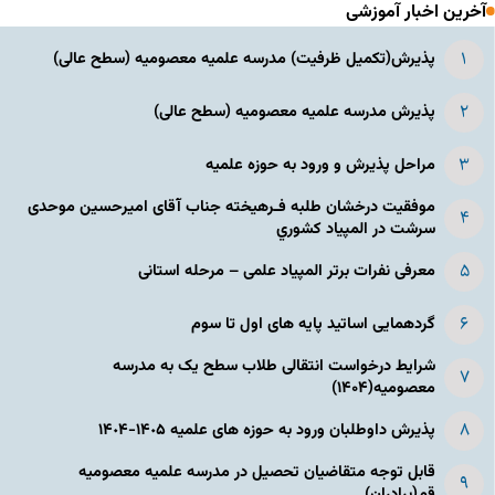
آخرین اخبار آموزشی
پذیرش(تکمیل ظرفیت) مدرسه علمیه معصومیه‌ (سطح عالی)
پذیرش مدرسه علمیه معصومیه‌ (سطح عالی)
مراحل پذیرش و ورود به حوزه علمیه
موفقیت درخشان طلبه فـرهیخته جناب آقای امیرحسین موحدی
سرشت در المپياد كشوري
معرفی نفرات برتر المپیاد علمی – مرحله استانی
گردهمایی اساتید پایه های اول تا سوم
شرایط درخواست انتقالی طلاب سطح یک به مدرسه
معصومیه(۱۴۰۴)
پذیرش داوطلبان ورود به حوزه های علمیه ١۴٠۵-١۴٠۴
قابل توجه متقاضیان تحصیل در مدرسه علمیه معصومیه
قم(برادران)