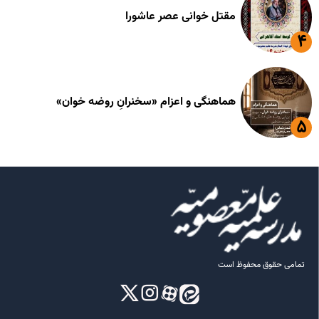
مقتل خوانی عصر عاشورا
هماهنگی و اعزام «سخنرانِ روضه خوان»
تمامی حقوق محفوظ است