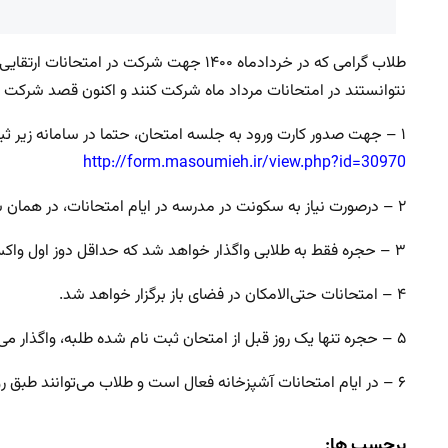
طلاب گرامی که در خردادماه ۱۴۰۰ جهت شرکت در
نتوانستند در امتحانات مرداد ماه شرکت کنند و اکنون قصد شرکت در 
۱ – جهت صدور کارت ورود به جلسه امتحان، حتما در سامانه زیر ثبت نام نمایند:
http://form.masoumieh.ir/view.php?id=30970
۲ – درصورت نیاز به سکونت در مدرسه در ایام امتحانات، در همان سامانه در خواست خود را اعلام نمایند.
۳ – حجره فقط به طلابی واگذار خواهد شد که حداقل دوز اول واکسن کرونا را تزریق و گواهی آن را در سامانه فوق بارگذاری کرده باشند.
۴ – امتحانات حتی‌الامکان در فضای باز برگزار خواهد شد.
۵ – حجره تنها یک روز قبل از امتحان ثبت نام شده طلبه، واگذار می‌شود.
۶ – در ایام امتحانات آشپزخانه فعال است و طلاب می‌توانند طبق روال عادی، ۴۸ ساعت قبل ، غذا رزرو کنند.
برچسب ها: