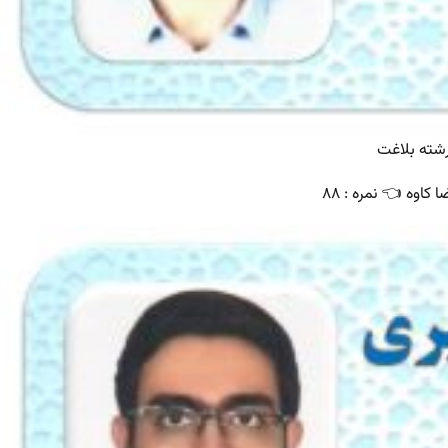
شته بلاغت
کاوه 👈 نمره : ۸۸