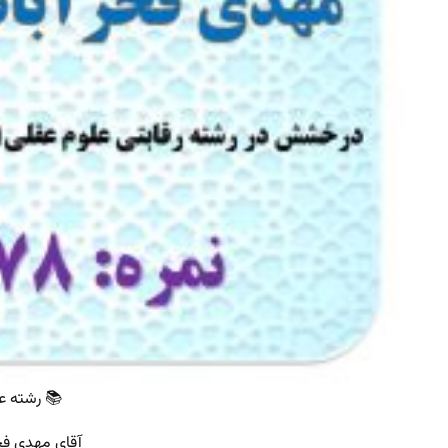
📚 رشته ع
آقای مهدی فخر 