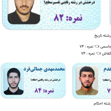
رشته تاریخ
سمی 👈 نمره : ۷۴
اش 👈 نمره : ۷۴
شته احکام