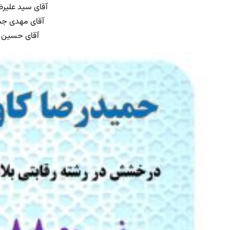
آقای سید علیرضا
آقای مهدی جمال
آقای حسین مج