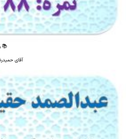
📚 ر
آقای حمیدرضا 