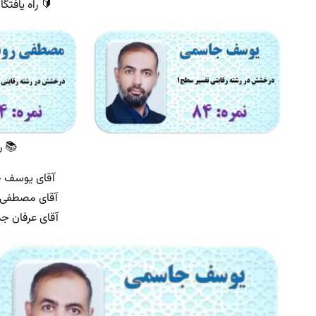
🔰 راه یافتگ
📚 ر
آقای یوسف جا
آقای مصطفی رو
آقای عرفان جم