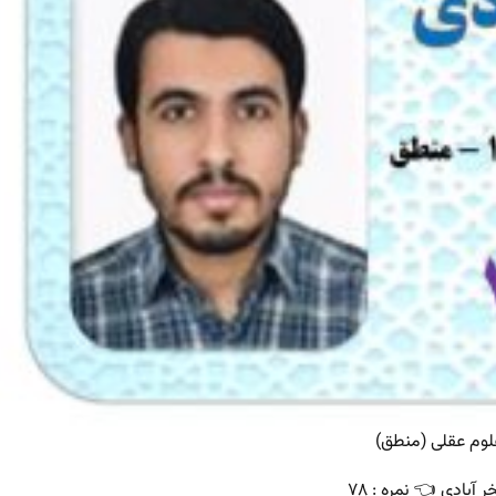
لوم عقلی (منطق)
آبادی 👈 نمره : ۷۸