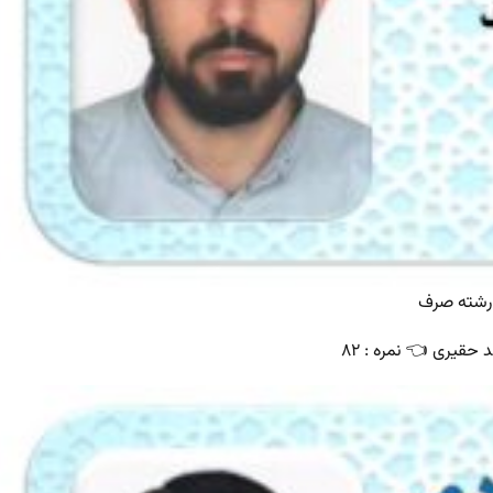
رشته صرف
حقیری 👈 نمره : ۸۲