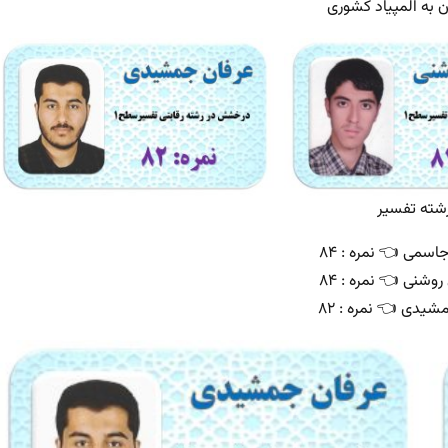
ان به المپیاد کشوری
شته تفسیر
سمی 👈 نمره : ۸۴
شنی 👈 نمره : ۸۴
شیدی 👈 نمره : ۸۲