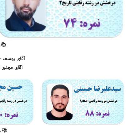
📚 
آقای یوسف جا
آقای مهدی کف
📚 ر